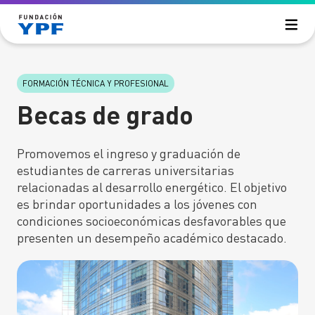
Saltar al contenido principal
La Fundación
FORMACIÓN TÉCNICA Y PROFESIONAL
¿Quiénes somos?
Áreas de acción
¿Cómo trabajamos?
Becas de grado
Reportes anuales
FORMACIÓN TÉCNICA Y PROFESIONAL
Publicaciones
Becas universitarias
Promovemos el ingreso y graduación de
Cursos de formación técnica
estudiantes de carreras universitarias
Historias
Cursos de formación digital
relacionadas al desarrollo energético. El objetivo
es brindar oportunidades a los jóvenes con
Vinculación educación e industria
condiciones socioeconómicas desfavorables que
DIVULGACIÓN DE LA ENERGÍA
presenten un desempeño académico destacado.
Vos y la energía
Vocaciones
Energía Argentina
Desafío Eco YPF