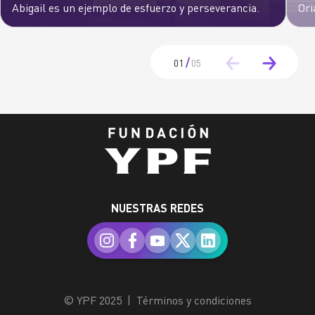
Abigail es un ejemplo de esfuerzo y perseverancia.
Ori
/
01
05
NUESTRAS REDES
© YPF 2025
|
Términos y condiciones